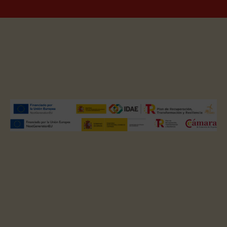
En marzo de 2022 pusimos en marcha una instalación de 264 paneles
fotovoltaicos (120 Kwp) sobre la cubierta de nuestras instalaciones para
AUTOCONSUMO. Gracias a ella hemos reducido nuestro consumo
eléctrico y avanzado en la descarbonización de nuestra actividad. Esta
inversión ha sido financiada parcialmente con fondos europeos gracias a
los fondos Next Generation del Plan de Recuperación, Transformación y
Resiliencia, obteniendo una ayuda de 30.748,80 €
AMPLIACIÓN Y MEJORA DE FÁBRICA DE BROWNIES
El proyecto consiste en la ampliación de la zona de producción para
instalar una nueva línea de fabricación y envasado de brownies, la
ampliación de la zona de almacenaje y la adecuación de las instalaciones
de personal, con el objetivo de aumentar la capacidad productiva de la
planta y dar respuesta a la creciente demanda del mercado.
Duración del proyecto: 04/2024 – 07/2027
Importe de la inversión: 3.530.835,00 €