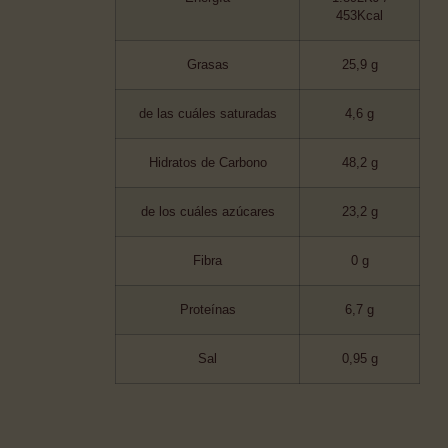
453Kcal
Grasas
25,9 g
de las cuáles saturadas
4,6 g
Hidratos de Carbono
48,2 g
de los cuáles azúcares
23,2 g
Fibra
0 g
Proteínas
6,7 g
Sal
0,95 g