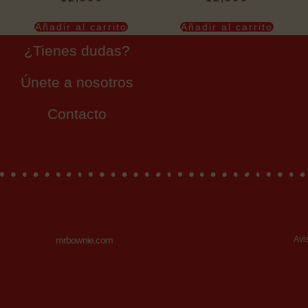
Añadir al carrito
Añadir al carrito
¿Tienes dudas?
Únete a nosotros
Contacto
mrbownie.com
Avi