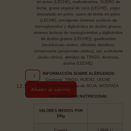
en polvo (LECHE), maltodextrina, SUERO de
leche, grasa vegetal de coco (LECHE), yogur
desnatado en polvo, suero de leche en polvo
(LECHE), emulgente (ésteres acéticos de
monoglicéridos y diglicéridos de ácidos grasos,
ésteres lácticos de monoglicéridos y diglicéridos
de ácidos grasos (LECHE)), gasificantes
(bicarbonato sódico, difosfato disódico),
conservante (propionato sódico), sal, acidulante
(ácido cítrico), almidón de TRIGO, dextrosa,
aroma (LECHE).
INFORMACIÓN SOBRE ALÉRGENOS
Contiene: TRIGO, HUEVO, LECHE.
Puede contener trazas de SOJA, MOSTAZA.
12,50
€
Añadir al carrito
INFORMACIÓN NUTRICIONAL
VALORES MEDIOS POR
100g
Energía
1.892KJ /