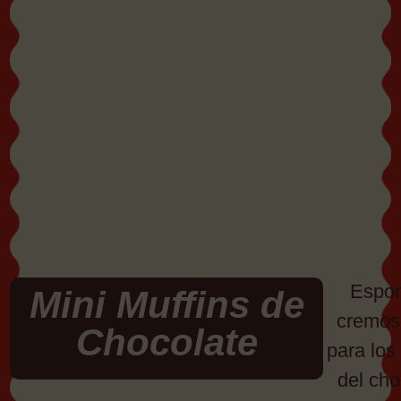
Espon
Mini Muffins de
cremoso
Chocolate
para los
del cho